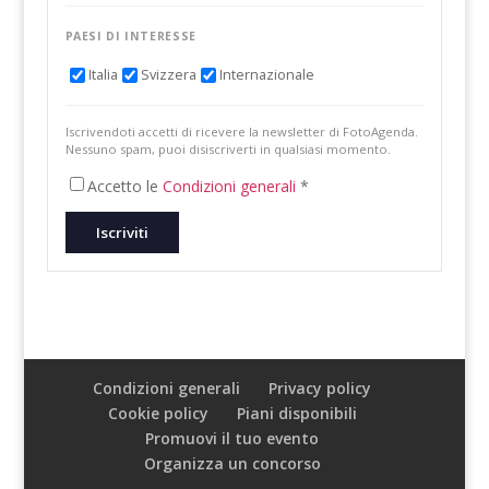
PAESI DI INTERESSE
Italia
Svizzera
Internazionale
Iscrivendoti accetti di ricevere la newsletter di FotoAgenda.
Nessuno spam, puoi disiscriverti in qualsiasi momento.
Accetto le
Condizioni generali
*
Iscriviti
Condizioni generali
Privacy policy
Cookie policy
Piani disponibili
Promuovi il tuo evento
Organizza un concorso