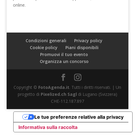
online.
Condizioni generali
Privacy policy
Cookie policy
Piani disponibili
Promuovi il tuo evento
Organizza un concorso
Copyright ©
FotoAgenda.it
. Tutti i diritti riservati. | Un
progetto di
Pixelized.ch Sagl
di Lugano (Svizzera)
CHE-112.187.897
Le tue preferenze relative alla privacy
Informativa sulla raccolta