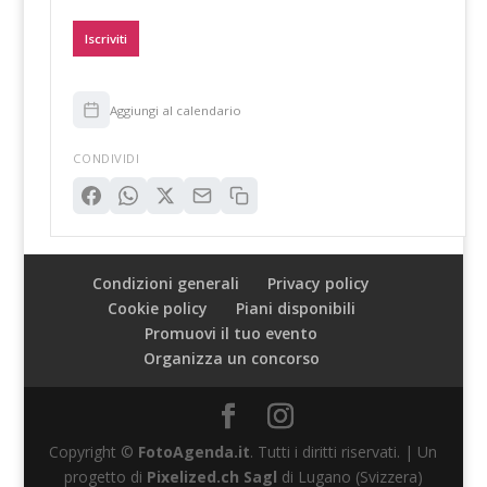
Iscriviti
Aggiungi al calendario
CONDIVIDI
Condizioni generali
Privacy policy
Cookie policy
Piani disponibili
Promuovi il tuo evento
Organizza un concorso
Copyright ©
FotoAgenda.it
. Tutti i diritti riservati. | Un
progetto di
Pixelized.ch Sagl
di Lugano (Svizzera)